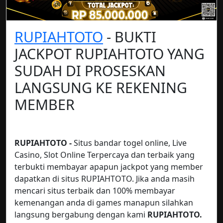
RUPIAHTOTO
- BUKTI
JACKPOT RUPIAHTOTO YANG
SUDAH DI PROSESKAN
LANGSUNG KE REKENING
MEMBER
RUPIAHTOTO -
Situs bandar togel online, Live
Casino, Slot Online Terpercaya dan terbaik yang
terbukti membayar apapun jackpot yang member
dapatkan di situs RUPIAHTOTO. Jika anda masih
mencari situs terbaik dan 100% membayar
kemenangan anda di games manapun silahkan
langsung bergabung dengan kami
RUPIAHTOTO.