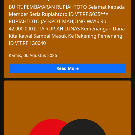
BUKTI PEMBAYARAN RUPIAHTOTO Selamat kepada
Member Setia Rupiahtoto ID VIPRPG035***
RUPIAHTOTO JACKPOT MAHJONG WAYS Rp
42.000.000 JUTA RUPIAH LUNAS Kemenangan Dana
Kita Kawal Sampai Masuk Ke Rekening Pemenang
ID VIPRP1G0040
Kamis, 06 Agustus 2026
Read More