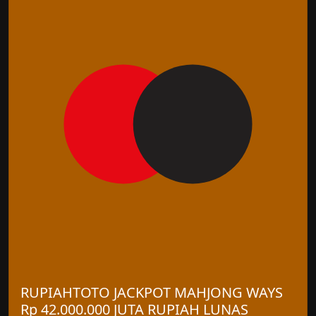
RUPIAHTOTO JACKPOT MAHJONG WAYS
Rp 42.000.000 JUTA RUPIAH LUNAS