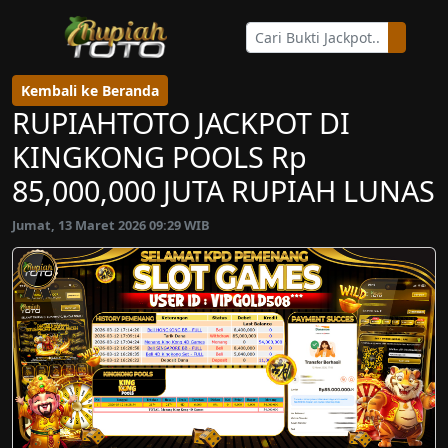
Kembali ke Beranda
RUPIAHTOTO JACKPOT DI
KINGKONG POOLS Rp
85,000,000 JUTA RUPIAH LUNAS
Jumat, 13 Maret 2026 09:29 WIB