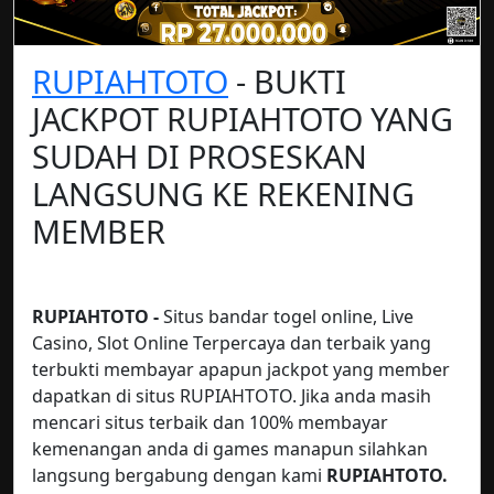
RUPIAHTOTO
- BUKTI
JACKPOT RUPIAHTOTO YANG
SUDAH DI PROSESKAN
LANGSUNG KE REKENING
MEMBER
RUPIAHTOTO -
Situs bandar togel online, Live
Casino, Slot Online Terpercaya dan terbaik yang
terbukti membayar apapun jackpot yang member
dapatkan di situs RUPIAHTOTO. Jika anda masih
mencari situs terbaik dan 100% membayar
kemenangan anda di games manapun silahkan
langsung bergabung dengan kami
RUPIAHTOTO.