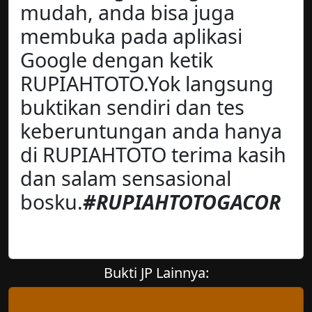
mudah, anda bisa juga
membuka pada aplikasi
Google dengan ketik
RUPIAHTOTO.Yok langsung
buktikan sendiri dan tes
keberuntungan anda hanya
di RUPIAHTOTO terima kasih
dan salam sensasional
bosku.
#RUPIAHTOTOGACOR
Bukti JP Lainnya: