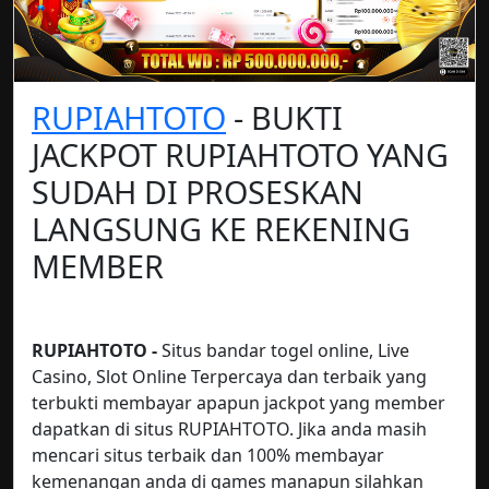
RUPIAHTOTO
- BUKTI
JACKPOT RUPIAHTOTO YANG
SUDAH DI PROSESKAN
LANGSUNG KE REKENING
MEMBER
RUPIAHTOTO -
Situs bandar togel online, Live
Casino, Slot Online Terpercaya dan terbaik yang
terbukti membayar apapun jackpot yang member
dapatkan di situs RUPIAHTOTO. Jika anda masih
mencari situs terbaik dan 100% membayar
kemenangan anda di games manapun silahkan