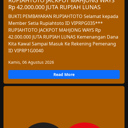
RUPIAHTOTO JACKPOT MAHJONG WAYS
Rp 42.000.000 JUTA RUPIAH LUNAS
BUKTI PEMBAYARAN RUPIAHTOTO Selamat kepada
Member Setia Rupiahtoto ID VIPRPG035***
RUPIAHTOTO JACKPOT MAHJONG WAYS Rp
42.000.000 JUTA RUPIAH LUNAS Kemenangan Dana
Kita Kawal Sampai Masuk Ke Rekening Pemenang
ID VIPRP1G0040
Kamis, 06 Agustus 2026
Read More