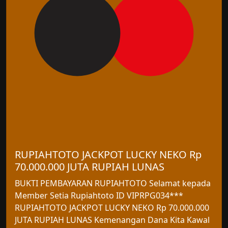
RUPIAHTOTO JACKPOT LUCKY NEKO Rp
70.000.000 JUTA RUPIAH LUNAS
BUKTI PEMBAYARAN RUPIAHTOTO Selamat kepada
Member Setia Rupiahtoto ID VIPRPG034***
RUPIAHTOTO JACKPOT LUCKY NEKO Rp 70.000.000
JUTA RUPIAH LUNAS Kemenangan Dana Kita Kawal