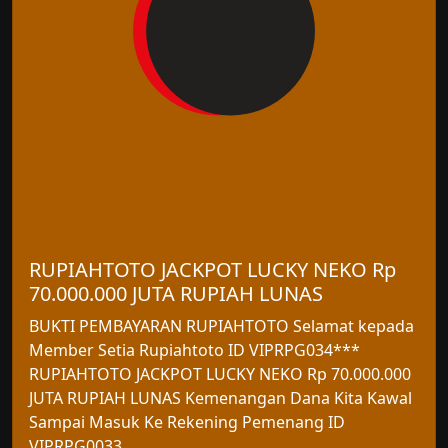
RUPIAHTOTO JACKPOT LUCKY NEKO Rp
70.000.000 JUTA RUPIAH LUNAS
BUKTI PEMBAYARAN RUPIAHTOTO Selamat kepada
Member Setia Rupiahtoto ID VIPRPG034***
RUPIAHTOTO JACKPOT LUCKY NEKO Rp 70.000.000
JUTA RUPIAH LUNAS Kemenangan Dana Kita Kawal
Sampai Masuk Ke Rekening Pemenang ID
VIPRPG0033