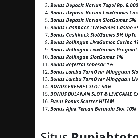
Bonus Deposit Harian Togel Rp. 5.00
Bonus Deposit Harian LiveGames Ca
Bonus Deposit Harian SlotGames 5%
Bonus Cashback LiveGames Casino 
Bonus Cashback SlotGames 5% UpTo
Bonus Rollingan LiveGames Casino 
Bonus Rollingan LiveGames Pragmat
Bonus Rollingan SlotGames 1%
Bonus Referral sebesar 1%
Bonus Lomba TurnOver Mingguan Sl
Bonus Lomba TurnOver Mingguan Li
BONUS FREEBET SLOT 50%
BONUS BULANAN SLOT & LIVEGAME C
Event Bonus Scatter HITAM
Bonus AJak Teman Bermain Slot 10%
Situs
Rupiahtot