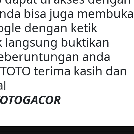
anda bisa juga membuka
ogle dengan ketik
 langsung buktikan
 keberuntungan anda
TOTO terima kasih dan
al
TOTOGACOR