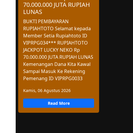
70.000.000 JUTA RUPIAH
LUNAS
BUKTI PEMBAYARAN
RUPIAHTOTO Selamat kepada
Member Setia Rupiahtoto ID
VIPRPG034*** RUPIAHTOTO
JACKPOT LUCKY NEKO Rp
70.000.000 JUTA RUPIAH LUNAS
Kemenangan Dana Kita Kawal
Sampai Masuk Ke Rekening
Pemenang ID VIPRPG0033
Kamis, 06 Agustus 2026
Read More