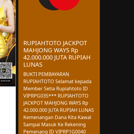
RUPIAHTOTO JACKPOT
MAHJONG WAYS Rp
42.000.000 JUTA RUPIAH
LUNAS
BUKTI PEMBAYARAN
RUPIAHTOTO Selamat kepada
Member Setia Rupiahtoto ID
VIPRPG035*** RUPIAHTOTO
JACKPOT MAHJONG WAYS Rp
42.000.000 JUTA RUPIAH LUNAS
Kemenangan Dana Kita Kawal
Sampai Masuk Ke Rekening
Pemenang ID VIPRP1G0040