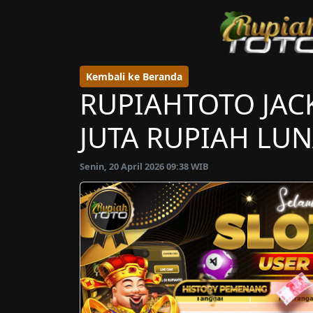
Kembali ke Beranda
RUPIAHTOTO JACK
JUTA RUPIAH LU
Senin, 20 April 2026 09:38 WIB