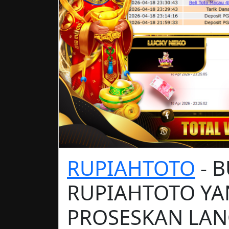
RUPIAHTOTO
- B
RUPIAHTOTO YA
PROSESKAN LAN