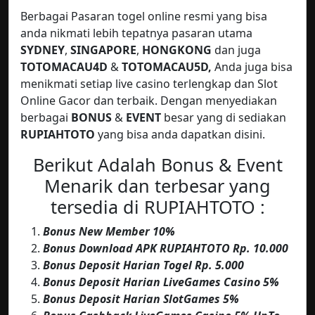
Berbagai Pasaran togel online resmi yang bisa
anda nikmati lebih tepatnya pasaran utama
SYDNEY
,
SINGAPORE
,
HONGKONG
dan juga
TOTOMACAU4D
&
TOTOMACAU5D,
Anda juga bisa
menikmati setiap live casino terlengkap dan Slot
Online Gacor dan terbaik. Dengan menyediakan
berbagai
BONUS
&
EVENT
besar yang di sediakan
RUPIAHTOTO
yang bisa anda dapatkan disini.
Berikut Adalah Bonus & Event
Menarik dan terbesar yang
tersedia di RUPIAHTOTO :
Bonus New Member 10%
Bonus Download APK RUPIAHTOTO Rp. 10.000
Bonus Deposit Harian Togel Rp. 5.000
Bonus Deposit Harian LiveGames Casino 5%
Bonus Deposit Harian SlotGames 5%