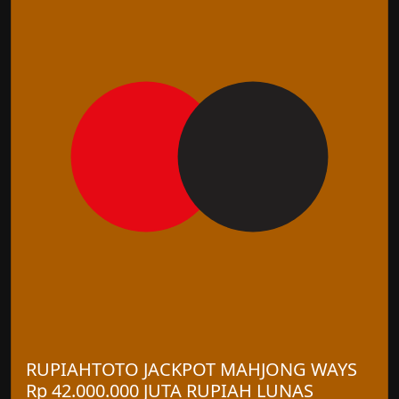
RUPIAHTOTO JACKPOT MAHJONG WAYS
Rp 42.000.000 JUTA RUPIAH LUNAS