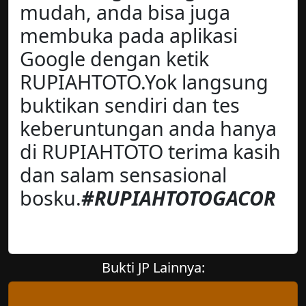
mudah, anda bisa juga
membuka pada aplikasi
Google dengan ketik
RUPIAHTOTO.Yok langsung
buktikan sendiri dan tes
keberuntungan anda hanya
di RUPIAHTOTO terima kasih
dan salam sensasional
bosku.
#RUPIAHTOTOGACOR
Bukti JP Lainnya: