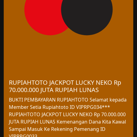
RUPIAHTOTO JACKPOT LUCKY NEKO Rp
70.000.000 JUTA RUPIAH LUNAS
BUKTI PEMBAYARAN RUPIAHTOTO Selamat kepada
Member Setia Rupiahtoto ID VIPRPG034***
RUPIAHTOTO JACKPOT LUCKY NEKO Rp 70.000.000
JUTA RUPIAH LUNAS Kemenangan Dana Kita Kawal
Sampai Masuk Ke Rekening Pemenang ID
VIPRPG0033