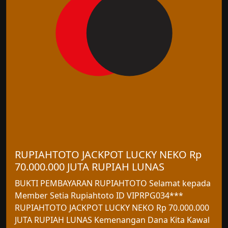
RUPIAHTOTO JACKPOT LUCKY NEKO Rp
70.000.000 JUTA RUPIAH LUNAS
BUKTI PEMBAYARAN RUPIAHTOTO Selamat kepada
Member Setia Rupiahtoto ID VIPRPG034***
RUPIAHTOTO JACKPOT LUCKY NEKO Rp 70.000.000
JUTA RUPIAH LUNAS Kemenangan Dana Kita Kawal