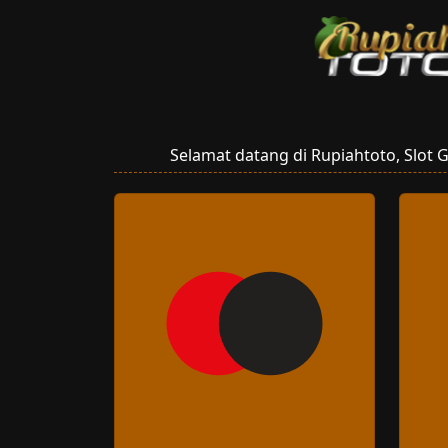
Selamat datang di Rupiahtoto, Slot Gacor , Ba