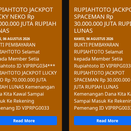
PIAHTOTO JACKPOT
RUPIAHTOTO JACKP
CKY NEKO Rp
SPACEMAN Rp
000.000 JUTA RUPIAH
30.000.000 JUTA RUP
NAS
LUNAS
, 06 AGUSTUS 2026
KAMIS, 06 AGUSTUS 2026
TI PEMBAYARAN
BUKTI PEMBAYARAN
IAHTOTO Selamat
RUPIAHTOTO Selamat
ada Member Setia
kepada Member Setia
iahtoto ID VIPRPG034***
Rupiahtoto ID VIPRPG03
IAHTOTO JACKPOT LUCKY
RUPIAHTOTO JACKPOT
O Rp 70.000.000 JUTA
SPACEMAN Rp 30.000.000
IAH LUNAS Kemenangan
JUTA RUPIAH LUNAS
a Kita Kawal Sampai
Kemenangan Dana Kita K
uk Ke Rekening
Sampai Masuk Ke Rekeni
enang ID VIPRPG0033
Pemenang ID VIPRPG003
Read More
Read More