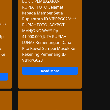
BUKTI PEMBAYARAN
RUPIAHTOTO Selamat
kepada Member Setia
Rupiahtoto ID VIPRPG028***
9***
RUPIAHTOTO JACKPOT
MAHJONG WAYS Rp
Rp
41.000.000 JUTA RUPIAH
LUNAS Kemenangan Dana
a
Kita Kawal Sampai Masuk Ke
 Ke
Rekening Pemenang ID
VIPRPG028
Read More