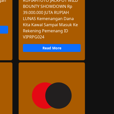
gan
RUPIAHTOTO JACKPOT WILD
BOUNTY SHOWDOWN Rp
39.000.000 JUTA RUPIAH
LUNAS Kemenangan Dana
Kita Kawal Sampai Masuk Ke
Rekening Pemenang ID
VIPRPG024
Read More