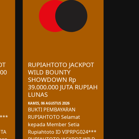
OT
RUPIAHTOTO JACKPOT
000
WILD BOUNTY
SHOWDOWN Rp
39.000.000 JUTA RUPIAH
LUNAS
KAMIS, 06 AGUSTUS 2026
BUKTI PEMBAYARAN
5***
RUPIAHTOTO Selamat
kepada Member Setia
UTA
Rupiahtoto ID VIPRPG024***