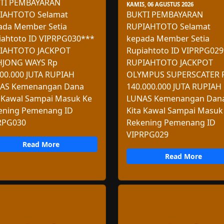
TI PEMBAYARAN
KAMIS, 06 AGUSTUS 2026
IAHTOTO Selamat
BUKTI PEMBAYARAN
ada Member Setia
RUPIAHTOTO Selamat
iahtoto ID VIPRPG030***
kepada Member Setia
IAHTOTO JACKPOT
Rupiahtoto ID VIPRPG02
JONG WAYS Rp
RUPIAHTOTO JACKPOT
000.000 JUTA RUPIAH
OLYMPUS SUPERSCATER 
AS Kemenangan Dana
140.000.000 JUTA RUPIAH
a Kawal Sampai Masuk Ke
LUNAS Kemenangan Dan
ening Pemenang ID
Kita Kawal Sampai Masuk
RPG030
Rekening Pemenang ID
VIPRPG029
Read More
Read More