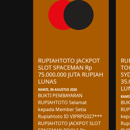
RUPIAHTOTO JACKPOT
RU
SLOT SPACEMAN Rp
TO
75.000.000 JUTA RUPIAH
SY
LUNAS
35.
LU
KAMIS, 06 AGUSTUS 2026
BUKTI PEMBAYARAN
KAMIS
RUPIAHTOTO Selamat
BUK
kepada Member Setia
RUP
Rupiahtoto ID VIPRPG027***
kep
RUPIAHTOTO JACKPOT SLOT
Rup