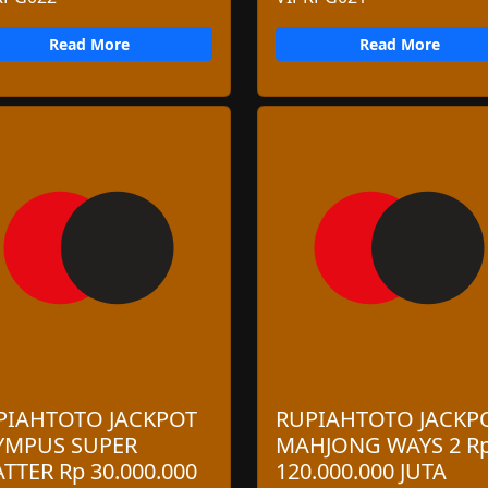
Read More
Read More
PIAHTOTO JACKPOT
RUPIAHTOTO JACKP
YMPUS SUPER
MAHJONG WAYS 2 R
TTER Rp 30.000.000
120.000.000 JUTA