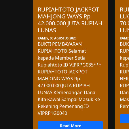
RUPIAHTOTO JACKPOT
RU
MAHJONG WAYS Rp
LU
42.000.000 JUTA RUPIAH
70.
LUNAS
LU
KAMIS, 06 AGUSTUS 2026
KAMIS
BUKTI PEMBAYARAN
BUK
RUPIAHTOTO Selamat
RUP
kepada Member Setia
kep
Rupiahtoto ID VIPRPG035***
Rup
RUPIAHTOTO JACKPOT
RUP
MAHJONG WAYS Rp
NEK
42.000.000 JUTA RUPIAH
RUP
LUNAS Kemenangan Dana
Dan
Kita Kawal Sampai Masuk Ke
Mas
Rekening Pemenang ID
Pem
VIPRP1G0040
Read More