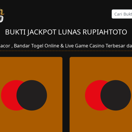
BUKTI JACKPOT LUNAS RUPIAHTOTO
ndar Togel Online & Live Game Casino Terbesar dan Terperc